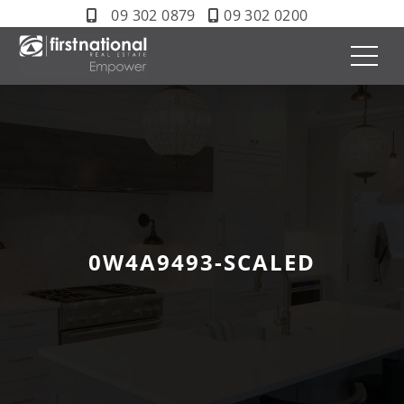
09 302 0879
09 302 0200
0W4A9493-SCALED